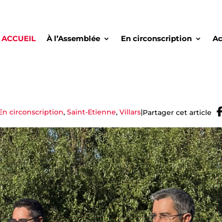
ACCUEIL
À l’Assemblée
En circonscription
Ac
En circonscription
,
Saint-Etienne
,
Villars
|
Partager cet article