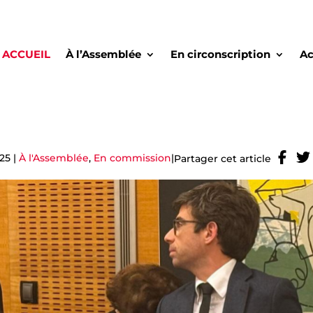
ACCUEIL
À l’Assemblée
En circonscription
Ac
025
|
À l'Assemblée
,
En commission
|
Partager cet article