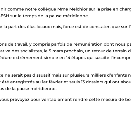
venir comme notre collègue Mme Melchior sur la prise en cha
 AESH sur le temps de la pause méridienne.
la part des élus locaux mais, force est de constater, que sur l
ions de travail, y compris parfois de rémunération dont nous p
tiative des socialistes, le 5 mars prochain, un retour de terrai
édure extrêmement simple en 14 étapes qui suscite l’incomp
e ne serait pas dissuasif mais sur plusieurs milliers d’enfants 
t été enregistrés au 1er février et seuls 13 dossiers qui ont 
s de la pause méridienne.
 vous prévoyez pour véritablement rendre cette mesure de bon 