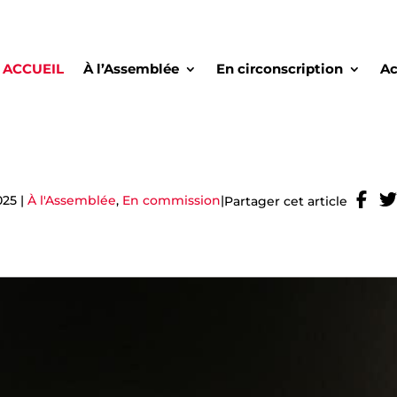
ACCUEIL
À l’Assemblée
En circonscription
Ac
025
|
À l'Assemblée
,
En commission
|
Partager cet article