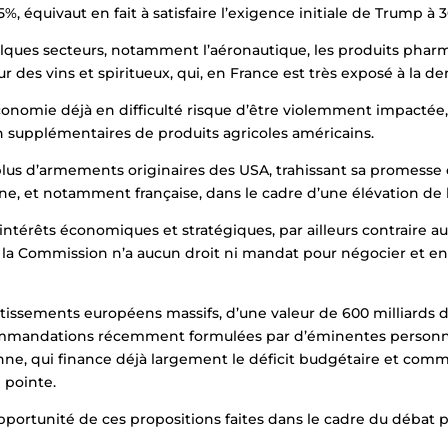
%, équivaut en fait à satisfaire l’exigence initiale de Trump à 
ques secteurs, notamment l’aéronautique, les produits pharm
ur des vins et spiritueux, qui, en France est très exposé à la 
économie déjà en difficulté risque d’être violemment impactée,
 supplémentaires de produits agricoles américains.
lus d’armements originaires des USA, trahissant sa promesse 
, et notamment française, dans le cadre d’une élévation de l’
 intérêts économiques et stratégiques, par ailleurs contraire aux
e, la Commission n’a aucun droit ni mandat pour négocier et e
issements européens massifs, d’une valeur de 600 milliards d’eu
commandations récemment formulées par d’éminentes personnal
enne, qui finance déjà largement le déficit budgétaire et com
 pointe.
pportunité de ces propositions faites dans le cadre du débat