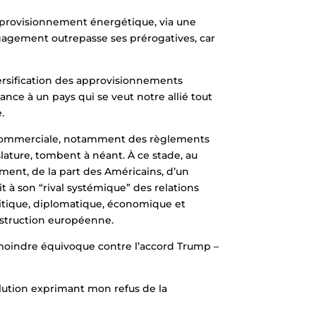
approvisionnement énergétique, via une
engagement outrepasse ses prérogatives, car
versification des approvisionnements
ce à un pays qui se veut notre allié tout
.
ité commerciale, notamment des règlements
ature, tombent à néant. À ce stade, au
ement, de la part des Américains, d’un
t à son “rival systémique” des relations
litique, diplomatique, économique et
nstruction européenne.
 moindre équivoque contre l’accord Trump –
olution exprimant mon refus de la