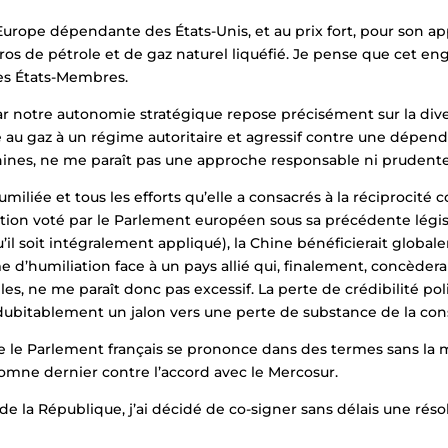
Europe dépendante des États-Unis, et au prix fort, pour son 
uros de pétrole et de gaz naturel liquéfié. Je pense que cet 
es États-Membres.
 car notre autonomie stratégique repose précisément sur la di
 gaz à un régime autoritaire et agressif contre une dépendan
nines, ne me paraît pas une approche responsable ni prudente
umiliée et tous les efforts qu’elle a consacrés à la réciproc
ion voté par le Parlement européen sous sa précédente législ
l soit intégralement appliqué), la Chine bénéficierait global
 d’humiliation face à un pays allié qui, finalement, concèderai
s, ne me paraît donc pas excessif. La perte de crédibilité po
dubitablement un jalon vers une perte de substance de la co
ue le Parlement français se prononce dans des termes sans la
utomne dernier contre l’accord avec le Mercosur.
de la République, j’ai décidé de co-signer sans délais une rés