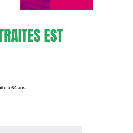
TRAITES EST
ite à 64 ans.