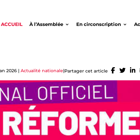
ACCUEIL
À l’Assemblée
En circonscription
Ac
jan 2026
|
Actualité nationale
|
Partager cet article