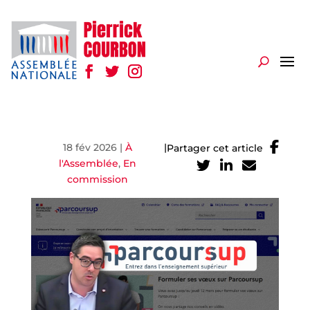
18 fév 2026
|
À
|
Partager cet article
l'Assemblée
,
En
commission