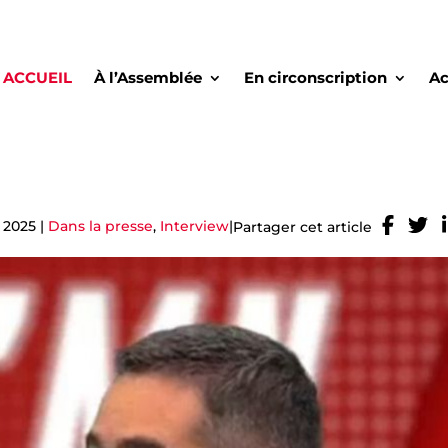
ACCUEIL
À l’Assemblée
En circonscription
Ac
 2025
|
Dans la presse
,
Interview
|
Partager cet article